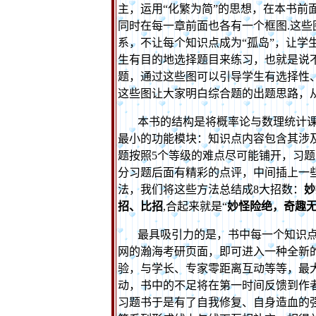
主，运用“化繁为简”的思想，在本书前
同时在每一章前面也各有一个框图
.
这些
系，不让每个知识点成为“孤岛”，让学
生有目的地选择题目来练习，也就是说
题，通过这些图可以引导学生有选择性
这些图让大家明白综合题的出题思路，
本书的结构是将概率论与数理统计
最小的功能模块：知识点内容包含其涉
题按照
5
个等级的难点尽可能铺开，习题
分习题后面有精彩的点评，中间插上一些
法，我们将这些方法总结成
8
大招数：
妙
招、比招
,
合起来就是“
妙怪险绝，奇趣
最具吸引力的是，书中每一个知识
网的瀚海考研页面，即可进入一种全新
验，与学长、专家零距离互动等等，最
动，书中的不足将在第一时间反馈到作
习题书于是有了
自我修复、自身造血
的